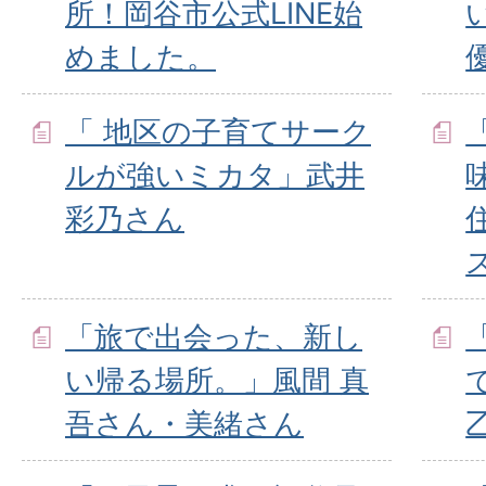
所！岡谷市公式LINE始
めました。
「 地区の子育てサーク
ルが強いミカタ」武井
彩乃さん
「旅で出会った、新し
い帰る場所。」風間 真
吾さん・美緒さん