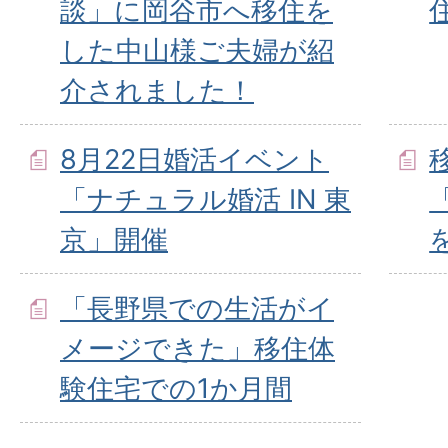
談」に岡谷市へ移住を
した中山様ご夫婦が紹
介されました！
8月22日婚活イベント
「ナチュラル婚活 IN 東
京」開催
「長野県での生活がイ
メージできた」移住体
験住宅での1か月間