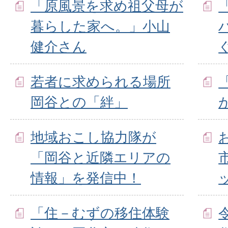
「原風景を求め祖父母が
暮らした家へ。」小山
健介さん
若者に求められる場所
岡谷との「絆」
地域おこし協力隊が
「岡谷と近隣エリアの
情報」を発信中！
「住－むずの移住体験