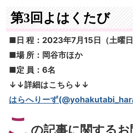
第3回よはくたび
■日 程：2023年7月15日（土曜
■場 所：岡谷市ほか
■定 員：6名
↓↓詳細はこちら↓↓
はらへりーず(@yohakutabi_harahe
こ
の記事に関するお