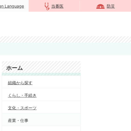
ign Language
当番医
防災
ホーム
組織から探す
くらし・手続き
文化・スポーツ
産業・仕事