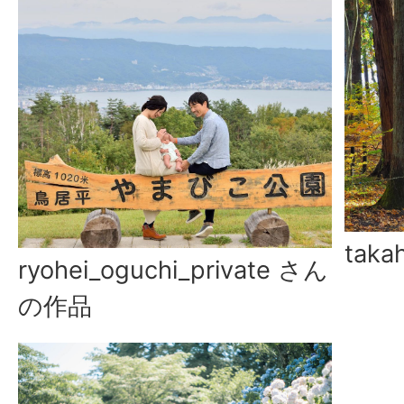
tak
ryohei_oguchi_private さん
の作品