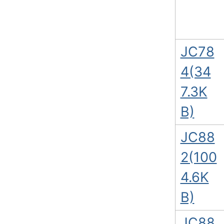
JC78
4(34
7.3K
B)
JC88
2(100
4.6K
B)
JC88