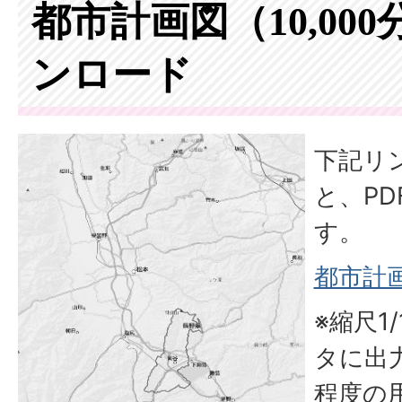
都市計画図（10,00
ンロード
下記リ
と、P
す。
都市計画図
※縮尺1
タに出
程度の