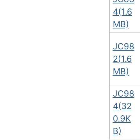
4(1.6
MB)
JC98
2(1.6
MB)
JC98
4(32
0.9K
B)