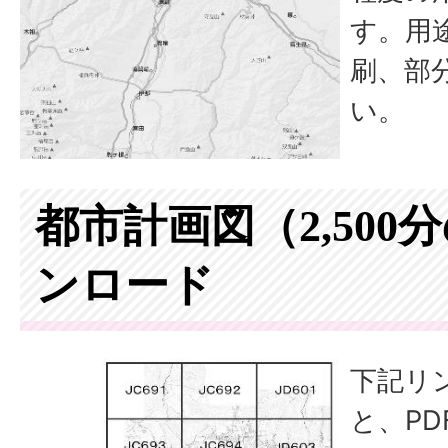
す。用
刷、部
い。
都市計画図（2,500
ンロード
下記リ
と、P