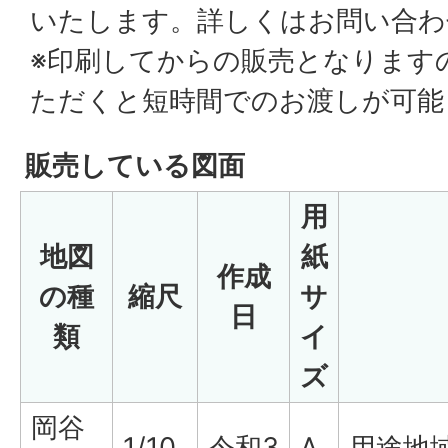
いたします。詳しくはお問い合わ
※印刷してからの販売となります
ただくと短時間でのお渡しが可能
販売している図面
用
地図
紙
作成
の種
縮尺
サ
日
類
イ
ズ
岡谷
1/10,
令和3
A
用途地