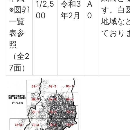
1/2,5
令和3
A
※図郭
す。白
00
年2月
0
一覧
地域な
表参
ており
照
（全2
7面）