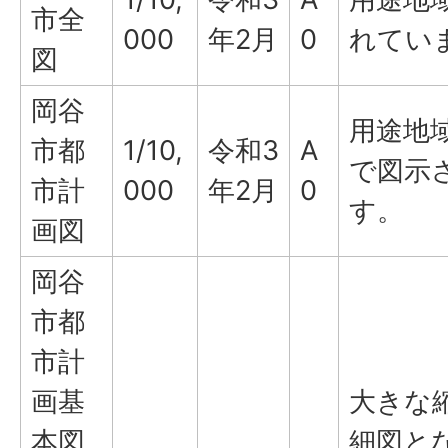
市全
000
年2月
0
れてい
図
岡谷
用途地
市都
1/10,
令和3
A
で図示
市計
000
年2月
0
す。
画図
岡谷
市都
市計
画基
大きな
本図
細図と