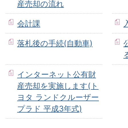
産売却の流れ
会計課
落札後の手続(自動車)
インターネット公有財
産売却を実施します(ト
ヨタ ランドクルーザー
プラド 平成3年式)