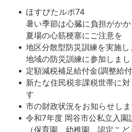
ほすぴたルポ74
暑い季節は心臓に負担がかか
夏場の心筋梗塞にご注意を
地区分散型防災訓練を実施し
地域の防災訓練に参加しまし
定額減税補足給付金(調整給
新たな住民税非課税世帯に対
す
市の財政状況をお知らせしま
令和7年度 岡谷市公私立入
（保育園、幼稚園、認定こど