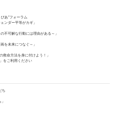
ぴあ”フォーラム
ジェンダー平等がカギ」
もの不可解な行動には理由がある～」
壁画を未来につなぐ～」
の救命方法を身に付けよう！」
」をご利用ください
だち
ら」