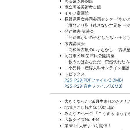
岡谷蚕糸博物館
市立岡谷美術考古館
イルフ童画館
長野県男女共同参画センター”あいと
「誰ひとり取り残さない世界を ー
発達障害 講演会
「発達障がいの子どもたち ～子ど
考古講演会
「高松塚古墳のいまむかし ～古墳
岡谷市民病院 市民公開講座
「救うのはあなただ！突然倒れた方
「小児科・産婦人科オンライン相談
トピックス
P25-P29(PDFファイル:2.3MB)
P25-P29(音声ファイル:7.8MB)
大きくなったね8月生まれのおとも
地域おこし協力隊 活動日記
みんなのページ 「こうずら ほうず
広報クイズNo.464
第55回 太鼓まつり開催！