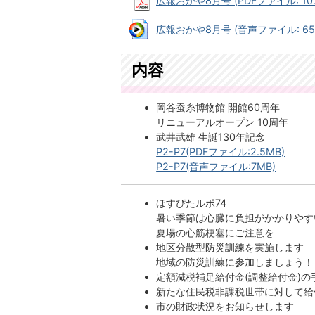
広報おかや8月号 (PDFファイル: 10.
広報おかや8月号 (音声ファイル: 658
内容
岡谷蚕糸博物館 開館60周年
リニューアルオープン 10周年
武井武雄 生誕130年記念
P2-P7(PDFファイル:2.5MB)
P2-P7(音声ファイル:7MB)
ほすぴたルポ74
暑い季節は心臓に負担がかかりやす
夏場の心筋梗塞にご注意を
地区分散型防災訓練を実施します
地域の防災訓練に参加しましょう！
定額減税補足給付金(調整給付金)の
新たな住民税非課税世帯に対して給
市の財政状況をお知らせします