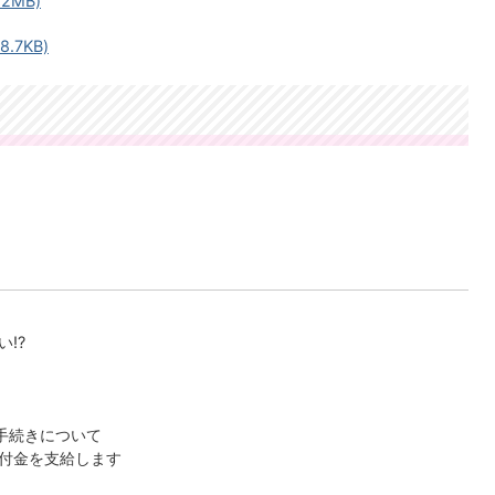
2MB)
.7KB)
い⁉
手続きについて
付金を支給します