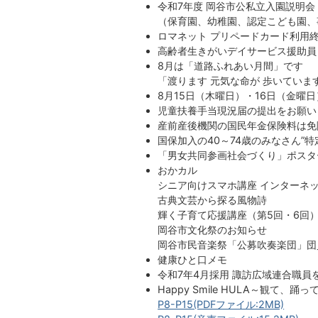
令和7年度 岡谷市公私立入園説明
（保育園、幼稚園、認定こども園、
ロマネット プリペードカード利用
高齢者生きがいデイサービス援助員
8月は「道路ふれあい月間」です
「渡ります 元気な命が 歩いていま
8月15日（木曜日）・16日（金曜
児童扶養手当現況届の提出をお願い
産前産後機関の国民年金保険料は免
国保加入の40～74歳のみなさん”
「男女共同参画社会づくり」ポスタ
おかカル
シニア向けスマホ講座 インターネ
古典文芸から探る風物詩
輝く子育て応援講座（第5回・6回
岡谷市文化祭のお知らせ
岡谷市民音楽祭「公募吹奏楽団」団
健康ひと口メモ
令和7年4月採用 諏訪広域連合職員
Happy Smile HULA～観て、
P8-P15(PDFファイル:2MB)