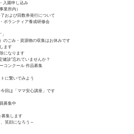
会・入園申し込み
事業所内）
終了および回数券発行について
・ボランティア養成研修会
す」
日）のごみ・資源物の収集はお休みです
します
除になります
特定健診”忘れていませんか？
ーコンクール 作品募集
ットに繋いでみよう
）今回は「ママ安心講座」です
員募集中
を募集します
踊って、笑顔になろう～