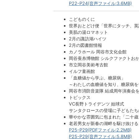
P22-P24(音声ファイル:3.6MB)
こどものくに
世界おとどけ便「世界にタッチ、英
美肌の湯ロマネット
2月の諏訪湖ハイツ
2月の図書館情報
カノラホール 岡谷市文化会館
岡谷蚕糸博物館 シルクファクトお
市立岡谷美術考古館
イルフ童画館
「血糖値から学ぶ、糖尿病」
～わたしの血糖値を知り、糖尿病を
岡谷市消防音楽隊 結成周年演奏会
トピックス
VC長野トライデンツ 始球式
サンタクロースの登場に子どもたち
華やかな雰囲気に包まれた「二十歳
老若男女が新春の湖畔を駆け抜ける
P25-P29(PDFファイル:2.2MB)
P25-P29(音声ファイル:5.8MB)