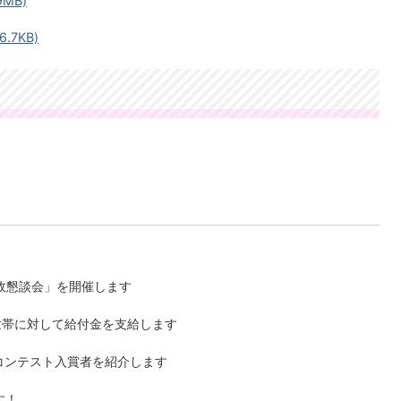
MB)
.7KB)
政懇談会」を開催します
世帯に対して給付金を支給します
文コンテスト入賞者を紹介します
す！