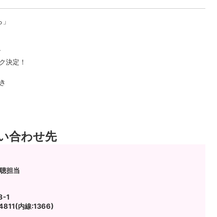
ら」
す
ク決定！
き
い合わせ先
広聴担当
-1
811(内線:1366)