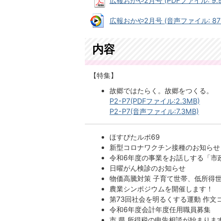
広報おかや2月号 (PDFファイル: 9.9
広報おかや2月号 (音声ファイル: 876
内容
【特集】
故郷ではたらく。故郷をつくる。
P2-P7(PDFファイル:2.3MB)
P2-P7(音声ファイル:7.3MB)
ほすぴたルポ69
新型コロナワクチン接種のお知らせ
令和6年度の事業をお話しする「市
日曜がん検診のお知らせ
物価高騰対策 子育て世帯、低所得
農業シンポジウムを開催します！
第73回社会を明るくする運動 作
令和6年度会計年度任用職員募集
市 県 所得税の申告相談が始まりま