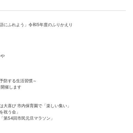
語にふれよう」令和5年度のふりかえり
かや
予防する生活習慣～
を開催します
は大喜び 市内保育園で「楽しい集い」
を祝う会」
「第54回市民元旦マラソン」