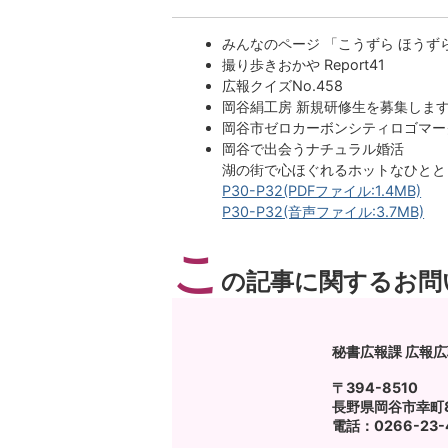
みんなのページ 「こうずら ほうず
撮り歩きおかや Report41
広報クイズNo.458
岡谷絹工房 新規研修生を募集しま
岡谷市ゼロカーボンシティロゴマー
岡谷で出会うナチュラル婚活
湖の街で心ほぐれるホットなひとと
P30-P32(PDFファイル:1.4MB)
P30-P32(音声ファイル:3.7MB)
こ
の記事に関するお問
秘書広報課 広報
〒394-8510
長野県岡谷市幸町8
電話：0266-23-4