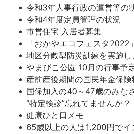
令和3年人事行政の運営等の
令和4年度定員管理の状況
市営住宅 入居者募集
「おかやエコフェスタ2022
地区分散型防災訓練を実施し
やまびこ公園 10月の行事予
産前産後期間の国民年金保険
国保加入の40～47歳のみな
”特定検診”忘れてませんか？
健康ひと口メモ
65歳以上の人は1,200円