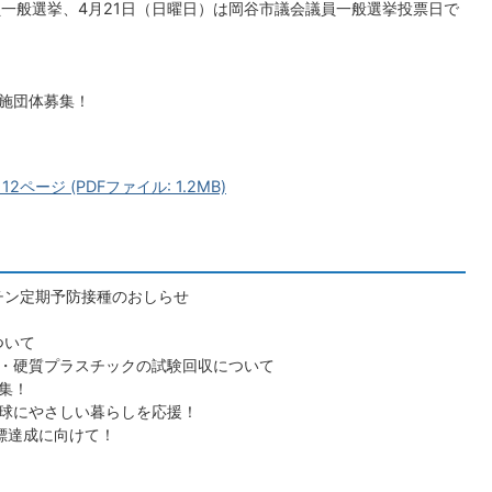
員一般選挙、4月21日（日曜日）は岡谷市議会議員一般選挙投票日で
施団体募集！
2ページ (PDFファイル: 1.2MB)
チン定期予防接種のおしらせ
ついて
・硬質プラスチックの試験回収について
集！
球にやさしい暮らしを応援！
標達成に向けて！