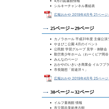
4月の図書館情報
シルキーチャンネル番組表
広報おかや 2019年4月号 21ページ～2
25ページ～29ページ
カノラホール 平成31年度 主催公
やまびこ公園 4月のイベント
公民館 学習グループ 見学・体験会
勤労青少年ホーム（わーくピア岡谷
みんなのページ
おかやのいきいき商業会 イルフプ
市長随想「前途洋々」
広報おかや 2019年4月号 25ページ～
30ページ～32ページ
イルフ童画館 情報
市立岡谷美術考古館