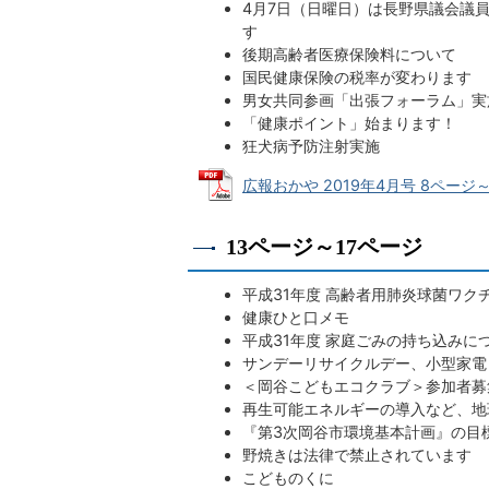
4月7日（日曜日）は長野県議会議
す
後期高齢者医療保険料について
国民健康保険の税率が変わります
男女共同参画「出張フォーラム」実
「健康ポイント」始まります！
狂犬病予防注射実施
広報おかや 2019年4月号 8ページ～1
13ページ～17ページ
平成31年度 高齢者用肺炎球菌ワク
健康ひと口メモ
平成31年度 家庭ごみの持ち込みに
サンデーリサイクルデー、小型家電
＜岡谷こどもエコクラブ＞参加者募
再生可能エネルギーの導入など、地
『第3次岡谷市環境基本計画』の目
野焼きは法律で禁止されています
こどものくに