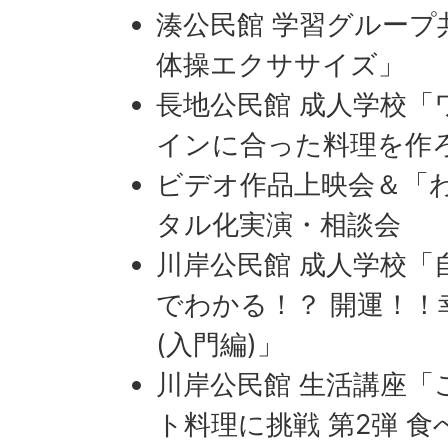
湊公民館 学習グループ
体操エクササイズ」
長地公民館 成人学校「
インに合った料理を作
ビデオ作品上映会＆「
タル化実演・相談会
川岸公民館 成人学校「
でわかる！？ 開運！
(入門編)」
川岸公民館 生活講座「
ト料理に挑戦 第2弾 