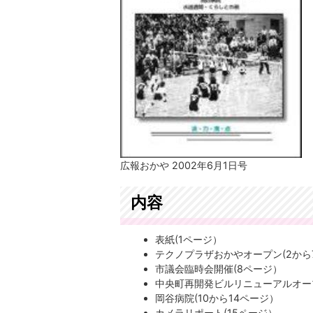
広報おかや 2002年6月1日号
内容
表紙(1ページ）
テクノプラザおかやオープン(2から
市議会臨時会開催(8ページ）
中央町再開発ビルリニューアルオー
岡谷病院(10から14ページ）
カメラリポート(15ページ）