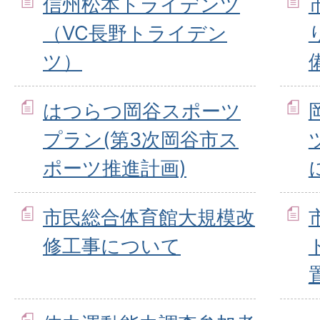
信州松本トライデンツ
（VC長野トライデン
ツ）
はつらつ岡谷スポーツ
プラン(第3次岡谷市ス
ポーツ推進計画)
市民総合体育館大規模改
修工事について