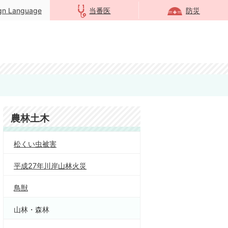
ign Language
当番医
防災
農林土木
松くい虫被害
平成27年川岸山林火災
鳥獣
山林・森林