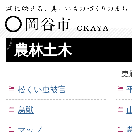
農林土木
更
松くい虫被害
鳥獣
マップ