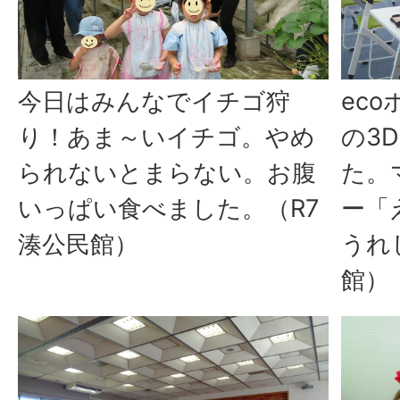
今日はみんなでイチゴ狩
ec
り！あま～いイチゴ。やめ
の3
られないとまらない。お腹
た。
いっぱい食べました。（R7
ー「
湊公民館）
うれ
館）