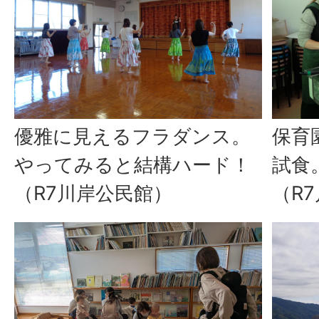
優雅に見えるフラダンス。
保育
やってみると結構ハード！
試食
（R7川岸公民館）
（R