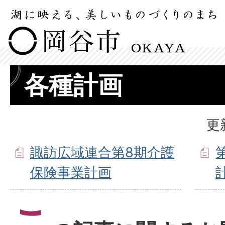
各種計画
更
諏訪広域連合第8期介護
保険事業計画
こ