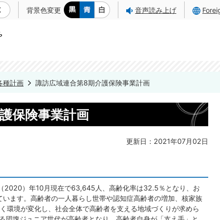
背景色変更
音声読み上げ
Fore
各種計画
諏訪広域連合第8期介護保険事業計画
介護保険事業計画
更新日：2021年07月02日
020）年10月現在で63,645人、高齢化率は32.5％となり、お
っています。高齢者の一人暮らし世帯や認知症高齢者の増加、核家族
く環境が変化し、社会全体で高齢者を支える地域づくりが求めら
わゆる団塊ジュニア世代が高齢者となり、高齢者自身が「支え手」と