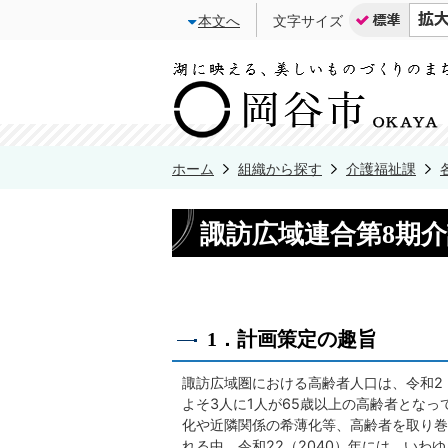
本文へ
文字サイズ
ホーム
組織から探す
介護福祉課
諏訪広域連合第8期
1．計画策定の趣旨
諏訪広域圏における高齢者人口は、令和2（2
よそ3人に1人が65歳以上の高齢者とな
化や近隣関係の希薄化等、高齢者を取り巻
れる中、令和22（2040）年には、い