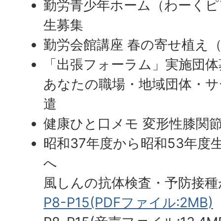
勤労青少年ホーム（わーくピ
生募集
勤労会館講座 春の寄せ植え
「出張フォーラム」実施団体
あなたの職場・地域団体・サ
遣
健康ひと口メモ 変形性膝関
昭和37年度から昭和53年度
へ
風しんの抗体検査・予防接種
P8-P15(PDFファイル:2MB)