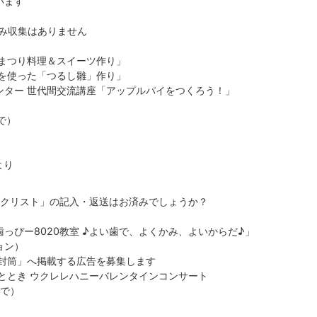
います
ごみ収集はありません
なまつり料理＆スイーツ作り」
ゆを使った「つるし雛」作り」
ンター 世代間交流講座「アップルパイをつくろう！」
で）
より
ックリスト」の記入・返送はお済みでしょうか？
っぴー8020教室 ♪よい歯で、よくかみ、よいからだ♪」
ョン）
き封筒」へ掲載する広告を募集します
ととき ウクレレハニーバレンタインコンサート
まで）