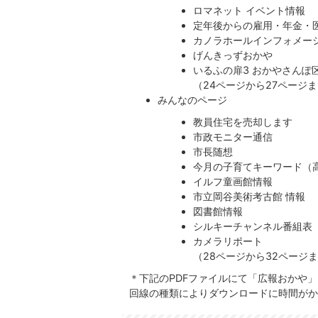
ロマネット イベント情報
定年後からの雇用・年金・
カノラホールインフォメー
げんきっずおかや
いるふの扉3 おかやさんぽ
（24ページから27ページ
みんなのページ
教員住宅を売却します
市政モニター通信
市長随想
今月の子育てキーワード（
イルフ童画館情報
市立岡谷美術考古館 情報
図書館情報
シルキーチャンネル番組表
カメラリポート
（28ページから32ページ
＊下記のPDFファイルにて「広報おかや
回線の種類によりダウンロードに時間がか