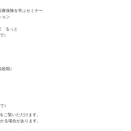
医療保険を学ぶセミナー
ション
区゛るっと
まで）
高校期）
まで）
」をご覧いただけます。
かる場合があります。