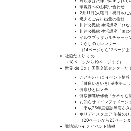
野焼きは法律で禁止されて
環境課へのお問い合わせ
2月11日(火曜日・祝日)の
燃えるごみ排出量の推移
川岸公民館 生活講座「ひ
川岸公民館 生活講座「ま
イルフプラザカルチャーセ
くらしのカレンダー
（14ページから17ページま
社協だより ゆめ
（18ページから19ページまで）
世界 de Go！ 国際交流センターだ
こどものくに イベント情報
「健康いきいき!!基本チェ
健康ひと口メモ
健康推進研修会「かめかむ歯
お知らせ（インフォメーシ
「平成26年度健診等窓あ
ホリデイスクエア 午後のひ
（20ページから23ページ
諏訪湖ハイツ イベント情報