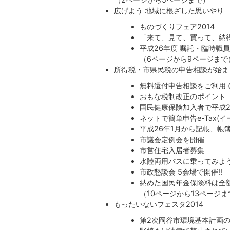
広げよう 地域に根ざした思いやり
ものづくりフェア2014
「来て、見て、買って、納得
平成26年度 嘱託・臨時職
（6ページから9ページまで
所得税・市県民税の申告相談が始ま
無料還付申告相談をご利用
おもな税制改正のポイント
国民健康保険加入者で平成
ネットで簡単申告e-Tax(イ
平成26年1月から記帳、帳
市議会定例会を開催
市営住宅入居者募集
水陸両用バスに乗ってみよう
市政懇談会 5会場で開催!!
納めた国民年金保険料は全
（10ページから13ページま
もったいないフェスタ2014
第2次岡谷市環境基本計画