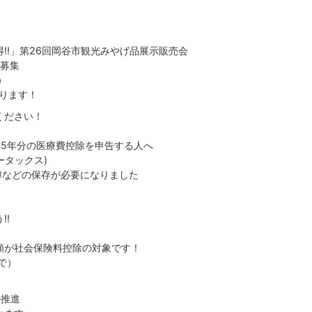
!!」第26回岡谷市観光みやげ品展示販売会
員募集
）
ります！
ください！
25年分の医療費控除を申告する人へ
ータックス)
簿などの保存が必要になりました
!!
額が社会保険料控除の対象です！
で）
の推進