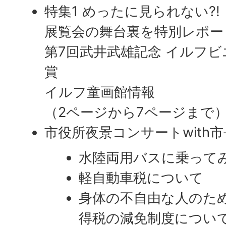
特集1 めったに見られない?!
展覧会の舞台裏を特別レポー
第7回武井武雄記念 イルフ
賞
イルフ童画館情報
（2ページから7ページまで
市役所夜景コンサートwith市
水陸両用バスに乗ってみ
軽自動車税について
身体の不自由な人のた
得税の減免制度につい