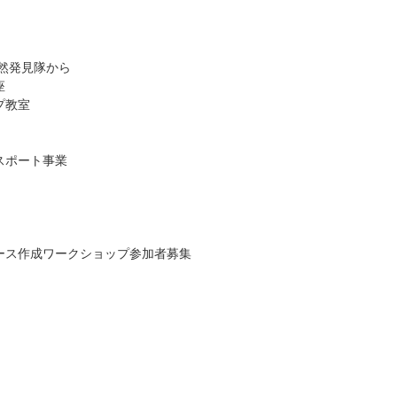
然発見隊から
座
プ教室
スポート事業
ース作成ワークショップ参加者募集