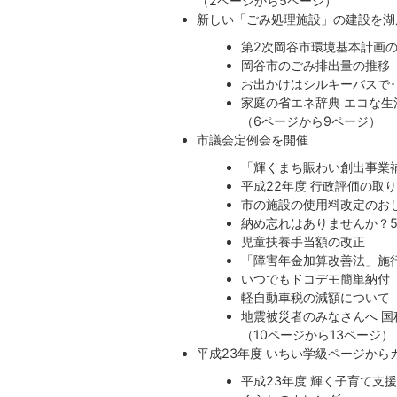
（2ページから5ページ）
新しい「ごみ処理施設」の建設を湖
第2次岡谷市環境基本計画
岡谷市のごみ排出量の推移
お出かけはシルキーバスで･
家庭の省エネ辞典 エコな生
​​​​​​​（6ページから9ページ）
市議会定例会を開催
「輝くまち賑わい創出事業
平成22年度 行政評価の取
市の施設の使用料改定のお
納め忘れはありませんか？
児童扶養手当額の改正
「障害年金加算改善法」施
いつでもドコデモ簡単納付
軽自動車税の減額について
地震被災者のみなさんへ 
​​​​​​​（10ページから13ページ）
平成23年度 いちい学級ページか
平成23年度 輝く子育て支