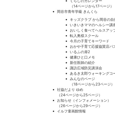
くらしのカレンダー
​​​​​​​（14ページから17ページ）
岡谷市青年学級 きんくら
キッズクラブ から岡谷の自
いきいきママのヘルシー講
おいしく食べてヘルスアッ
転入奥様スクール
今月の子育てキーワード
おかや子育て応援協賛店パ
いるふの扉2
健康ひと口メモ
新任医師の紹介
諏訪広域防災講演会
あるき太郎ウォーキングコ
みんなのページ
（18ページから23ページ）
社協だより ゆめ
（24ページから25ページ）
お知らせ（インフォメーション）
​​​​​​​（26ページから29ページ）
イルフ童画館情報