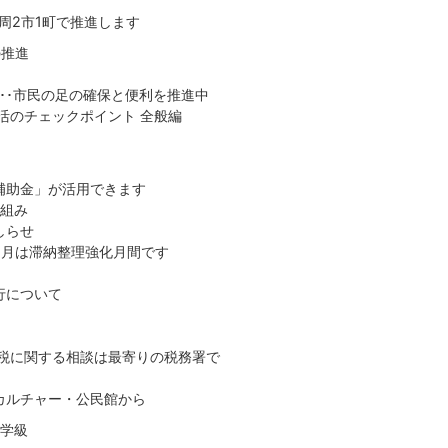
周2市1町で推進します
の推進
･･市民の足の確保と便利を推進中
活のチェックポイント 全般編
補助金」が活用できます
り組み
しらせ
5月は滞納整理強化月間です
行について
国税に関する相談は最寄りの税務署で
らカルチャー・公民館から
援学級