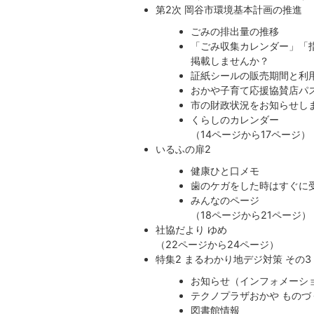
第2次 岡谷市環境基本計画の推進
ごみの排出量の推移
「ごみ収集カレンダー」「
掲載しませんか？
証紙シールの販売期間と利
おかや子育て応援協賛店パ
市の財政状況をお知らせし
くらしのカレンダー
（14ページから17ページ）
いるふの扉2
健康ひと口メモ
歯のケガをした時はすぐに
みんなのページ
（18ページから21ページ）
社協だより ゆめ
​​​​​​​（22ページから24ページ）
特集2 まるわかり地デジ対策 その3
お知らせ（インフォメーシ
テクノプラザおかや ものづく
図書館情報