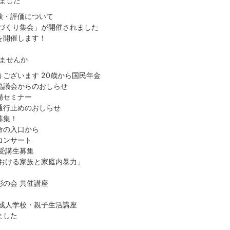
ました
検・評価について
ちづくり集会」が開催されました
を開催します！
ませんか
ございます 20歳から国民年金
協議会からのおしらせ
備セミナー
通行止めのおしらせ
募集！
命の入口から
コンサート
受講生募集
における家族と家庭内暴力」
の会 共催講座
・成人学校・親子生活講座
ました