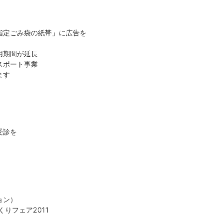
指定ごみ袋の紙帯」に広告を
用期間が延長
スポート事業
ます
受診を
ョン）
りフェア2011