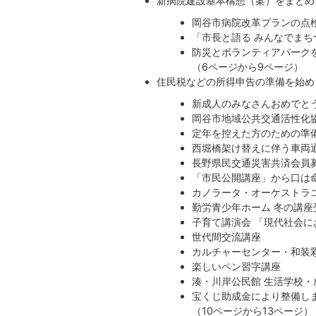
新病院建設基本構想（案）をまとめ
岡谷市病院改革プランの点
「市長と語る みんなでま
防災とボランティアパーク
（6ページから9ページ）
住民税などの所得申告の準備を始め
新成人のみなさんおめでとう
岡谷市地域公共交通活性化
定年を控えた方のための準
西堀橋架け替えに伴う車両
長野県民交通災害共済会員
「市民公開講座」から口は
カノラータ・オーケストラ
勤労青少年ホーム 冬の講座
子育て講演会 「現代社会
世代間交流講座
カルチャーセンター・和装彩
楽しいペン習字講座
湊・川岸公民館 生活学校
宝くじ助成金により整備し
（10ページから13ページ）