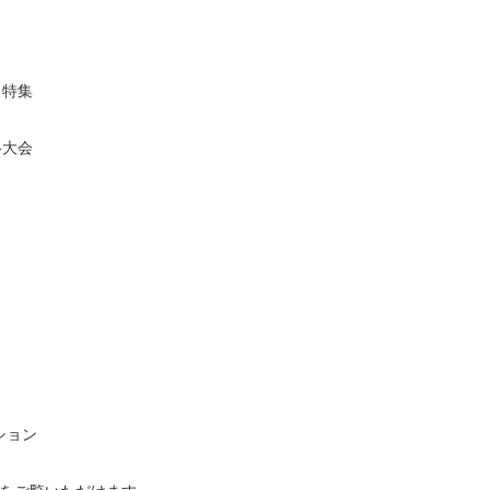
ク特集
谷大会
ション
）