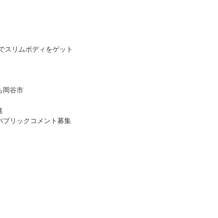
トでスリムボディをゲット
ち岡谷市
進
パブリックコメント募集