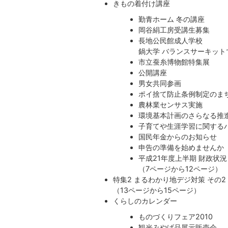
きもの着付け講座
勤青ホーム 冬の講座
岡谷絹工房受講生募集
長地公民館成人学校
鍋大学 バランスサーキッ
市立蚕糸博物館特集展
公開講座
男女共同参画
ポイ捨て防止条例制定のま
農林業センサス実施
環境基本計画のさらなる推
子育てや生涯学習に関する
国民年金からのお知らせ
申告の準備を始めませんか
平成21年度上半期 財政状況
（7ページから12ページ）
特集2 まるわかり地デジ対策 その2
（13ページから15ページ）
くらしのカレンダー
ものづくりフェア2010
観光みやげ品展示販売会