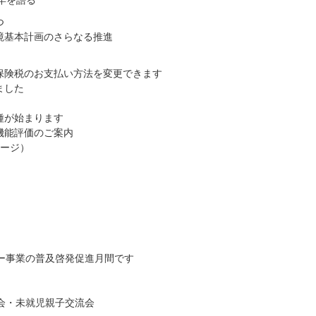
つ
境基本計画のさらなる推進
保険税のお支払い方法を変更できます
ました
種が始まります
機能評価のご案内
ページ）
ター事業の普及啓発促進月間です
会・未就児親子交流会