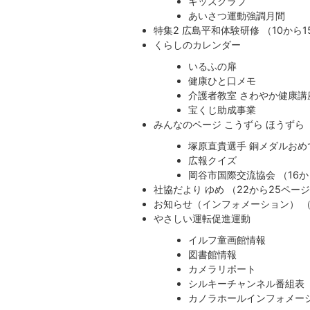
キッズクラブ
あいさつ運動強調月間
特集2 広島平和体験研修 （10から
くらしのカレンダー
いるふの扉
健康ひと口メモ
介護者教室 さわやか健康講
宝くじ助成事業
みんなのページ こうずら ほうずら
塚原直貴選手 銅メダルおめ
広報クイズ
岡谷市国際交流協会 （16か
社協だより ゆめ （22から25ペー
お知らせ（インフォメーション） （
やさしい運転促進運動
イルフ童画館情報
図書館情報
カメラリポート
シルキーチャンネル番組表
カノラホールインフォメーシ