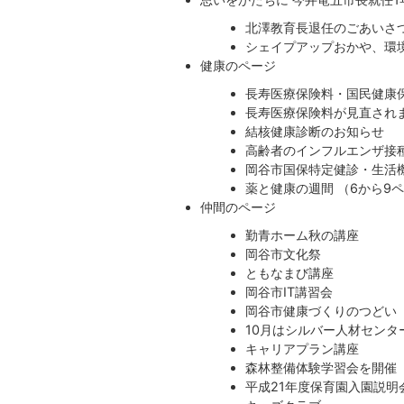
北澤教育長退任のごあいさ
シェイプアップおかや、環
健康のページ
長寿医療保険料・国民健康
長寿医療保険料が見直され
結核健康診断のお知らせ
高齢者のインフルエンザ接
岡谷市国保特定健診・生活
薬と健康の週間 （6から9
仲間のページ
勤青ホーム秋の講座
岡谷市文化祭
ともなまび講座
岡谷市IT講習会
岡谷市健康づくりのつどい
10月はシルバー人材セン
キャリアプラン講座
森林整備体験学習会を開催
平成21年度保育園入園説明