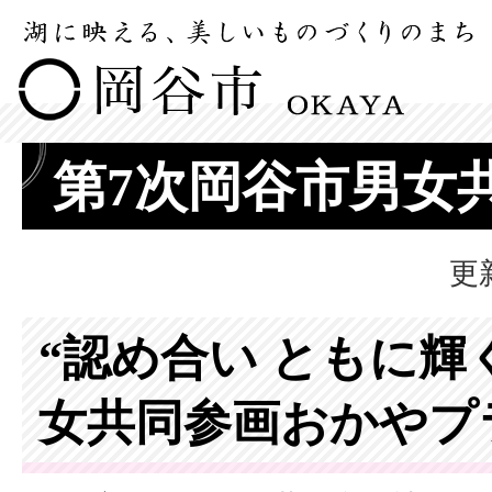
第7次岡谷市男女
更
“認め合い ともに輝く
女共同参画おかやプ