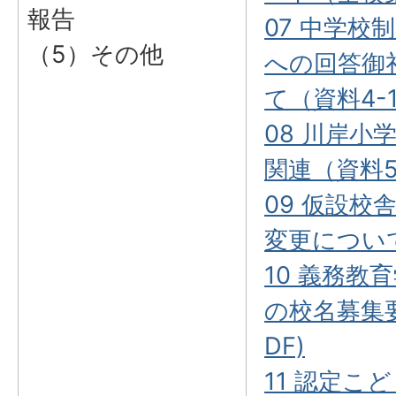
報告
07 中学校
（5）その他
への回答御
て（資料4-1)
08 川岸小
関連（資料5）
09 仮設校
変更について（
10 義務教
の校名募集
DF)
11 認定こ