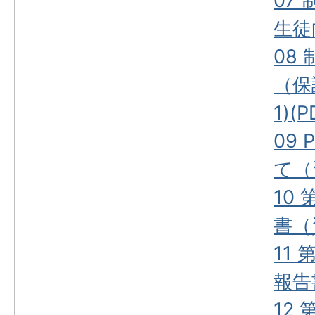
07
生徒
08
（保
1)(P
09
て（
10
書（
11
報告
12