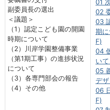
01 
副委員長の選出
02 
＜議題＞
03
（1）認定こども園の開園
期に
時期について
F)
（2）川岸学園整備事業
04
（第1期工事）の進捗状況
いて
について
05
（3）各専門部会の報告
デザ
（4）その他
06 
F)