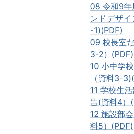
08 令和9
ンドデザイ
-1)(PDF)
09 校長
3-2）(PDF)
10 小中学
（資料3-3)(
11 学校生
告(資料4）(
12 施設部
料5）(PDF)