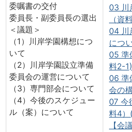
委嘱書の交付
03 
委員長・副委員長の選出
（資料1
＜議題＞
04 
（1）川岸学園構想につ
につい
いて
05 
（2）川岸学園設立準備
料2-1)
委員会の運営について
06 
（3）専門部会について
会の構
（4）今後のスケジュー
07 
ル（案）について
料4）(
【会議