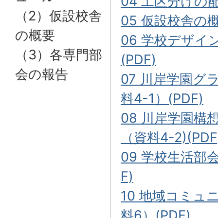
04 工区分けの配
（2）仮設校舎
05 仮設校舎の概
の概要
06 学校デザイ
（3）各専門部
(PDF)
会の報告
07 川岸学園
料4-1）(PDF)
08 川岸学園
（資料4-2)(PDF
09 学校生活部会
F)
10 地域コミュニ
料6）(PDF)