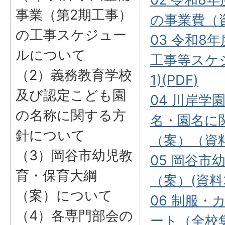
事業（第2期工事）
の事業費（資
の工事スケジュー
03 令和8
ルについて
工事等スケ
（2）義務教育学校
1)(PDF)
及び認定こども園
04 川岸学
の名称に関する方
名・園名に
針について
（案）（資料
（3）岡谷市幼児教
05 岡谷市
育・保育大綱
（案）(資料3
（案）について
06 制服
（4）各専門部会の
ート（全校集計