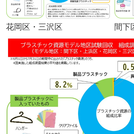
花岡区・三沢区
間下