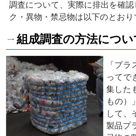
調査について、実際に排出を確認
ク・異物・禁忌物は以下のとおり
組成調査の方法につい
「プラ
ってで
集した
もの）」
して、
製品プ