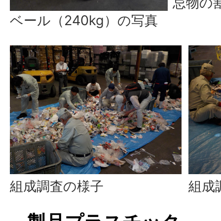
忌物の
ベール（240kg）の写真
組成調査の様子
組成