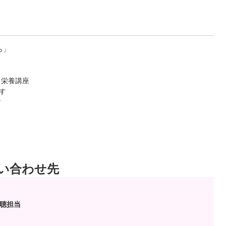
ら」
く栄養講座
す
す
い合わせ先
広聴担当