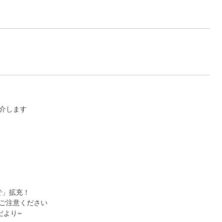
介します
で」拡充！
ご注意ください
だより~