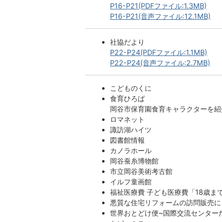
P16-P21(PDFファイル:1.3MB)
P16-P21(音声ファイル:12.1MB)
社協だより
P22-P24(PDFファイル:1.1MB)
P22-P24(音声ファイル:2.7MB)
こどものくに
食育ひろば
岡谷市保育園食育キャラクターを紹
ロマネット
諏訪湖ハイツ
図書館情報
カノラホール
岡谷蚕糸博物館
市立岡谷美術考古館
イルフ童画館
福祉医療費 子ども医療費「18歳ま
悪質な住宅リフォームの訪問販売に
世界おとどけ便~国際交流センター