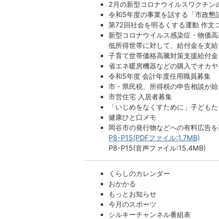
2月の新型コロナウイルスワクチン
令和5年度の事業を話する「市政懇
第72回社会を明るくする運動 作
新型コロナウイルス感染症・物価高
低所得世帯に対して、給付金を支給
子育て世帯価格高騰対策支援給付金
省エネ暖房機器などの購入でオカヤ
令和5年度 会計年度任用職員募集
市・県民税、所得税の申告相談が始
市営住宅 入居者募集
「いじめをなくすために」子どもた
健康ひと口メモ
岡谷市の発行物などへの有料広告を
P8-P15(PDFファイル:1.7MB)
P8-P15(音声ファイル:15.4MB)
くらしのカレンダー
おかかる
もっとお知らせ
今月のスポーツ
シルキーチャンネル番組表