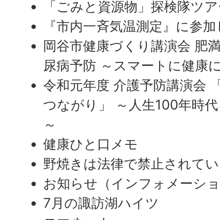
「ごみと資源物」探検隊ツア
『市内一斉気温測定』に参加
岡谷市健康づくり講演会 肥
尿病予防 ～スマートに健康
令和元年度 介護予防講演会 
つながり」 ～人生100年時
～
健康ひと口メモ
野焼きは法律で禁止されてい
お知らせ（インフォメーシ
7月の諏訪湖ハイツ