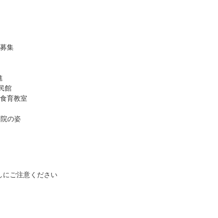
員募集
進
民館
こ食育教室
病院の姿
しにご注意ください