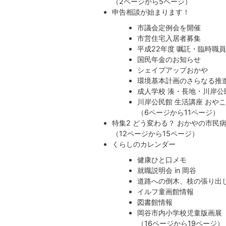
（2ページから5ページ）
申告相談が始まります！
市議会定例会を開催
市営住宅入居者募集
平成22年度 嘱託・臨時職
国民年金のお知らせ
シェイプアップおかや
環境基本計画のさらなる推
成人学校 湊・長地・川岸公
川岸公民館 生活講座 おや
（6ページから11ページ）
特集2 どう変わる？ おかやの市民
（12ページから15ページ）
くらしのカレンダー
健康ひと口メモ
就職説明会
in
岡谷
道路への倒木、枝の張り出
イルフ童画館情報
図書館情報
岡谷市内小学校児童版画展
（16ページから19ページ）