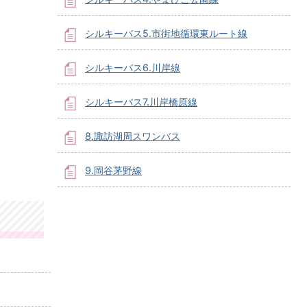
シルキーバス5.市街地循環東ルート線
シルキーバス6.川岸線
シルキーバス7.川岸橋原線
8.諏訪湖周スワンバス
9.岡谷茅野線