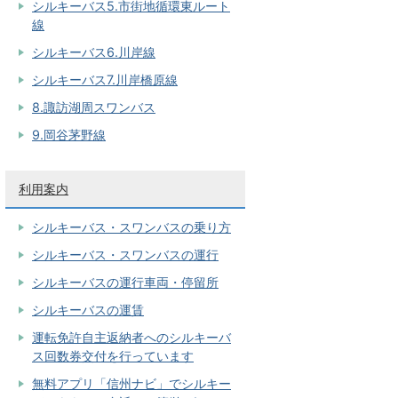
シルキーバス5.市街地循環東ルート
線
シルキーバス6.川岸線
シルキーバス7.川岸橋原線
8.諏訪湖周スワンバス
9.岡谷茅野線
利用案内
シルキーバス・スワンバスの乗り方
シルキーバス・スワンバスの運行
シルキーバスの運行車両・停留所
シルキーバスの運賃
運転免許自主返納者へのシルキーバ
ス回数券交付を行っています
無料アプリ「信州ナビ」でシルキー