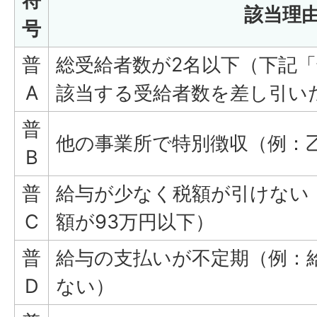
符
該当理
号
普
総受給者数が2名以下（下記「
A
該当する受給者数を差し引い
普
他の事業所で特別徴収（例：
B
普
給与が少なく税額が引けない
C
額が93万円以下）
普
給与の支払いが不定期（例：
D
ない）