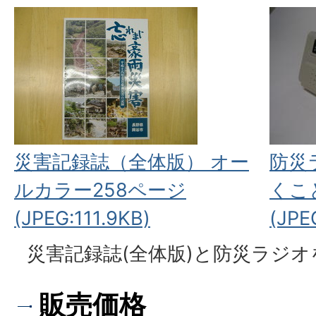
災害記録誌（全体版） オー
防災
ルカラー258ページ
くこ
(JPEG:111.9KB)
(JPE
災害記録誌(全体版)と防災ラジ
販売価格