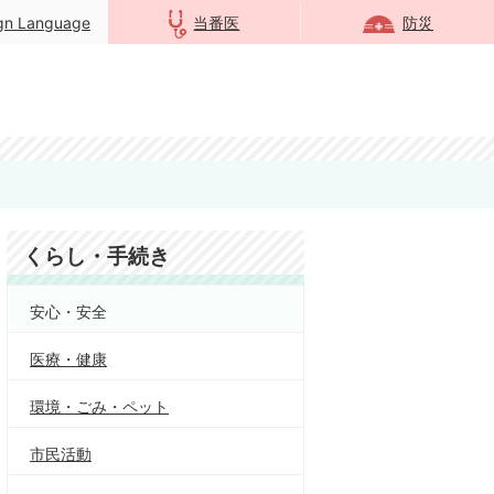
ign Language
当番医
防災
くらし・手続き
安心・安全
医療・健康
環境・ごみ・ペット
市民活動