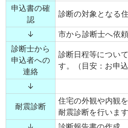
申込書の確
診断の対象となる
認
↓
市から診断士へ依
診断士から
診断日程等につい
申込者への
す。（目安：お申込
連絡
↓
住宅の外観や内観
耐震診断
耐震診断を行いま
↓
診断報告書の作成