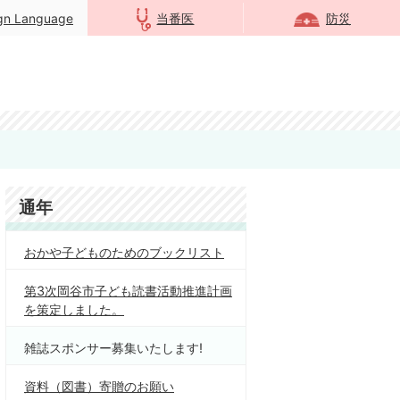
ign Language
当番医
防災
通年
おかや子どものためのブックリスト
第3次岡谷市子ども読書活動推進計画
を策定しました。
雑誌スポンサー募集いたします!
資料（図書）寄贈のお願い