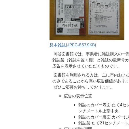
見本雑誌(JPEG:857.9KB)
岡谷図書館では、事業者に雑誌購入の一
雑誌架（雑誌を置く棚）と雑誌の最新号カ
広告を表示させていただくものです。
図書館を利用される方は、主に市内およ
のみであることから高い広告価値がありま
ぜひご応募お待ちしております。
広告の表示位置
雑誌のカバー表面 たて4
ンチメートル上部中央
雑誌のカバー裏面 カバーに
雑誌架 たて21センチメー
広告の掲出期間