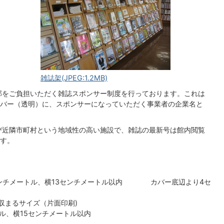
雑誌架(JPEG:1.2MB)
部をご負担いただく雑誌スポンサー制度を行っております。これは
バー（透明）に、スポンサーになっていただく事業者の企業名と
び近隣市町村という地域性の高い施設で、雑誌の最新号は館内閲覧
す。
センチメートル、横13センチメートル以内 カバー底辺より4セ
収まるサイズ（片面印刷)
トル、横15センチメートル以内