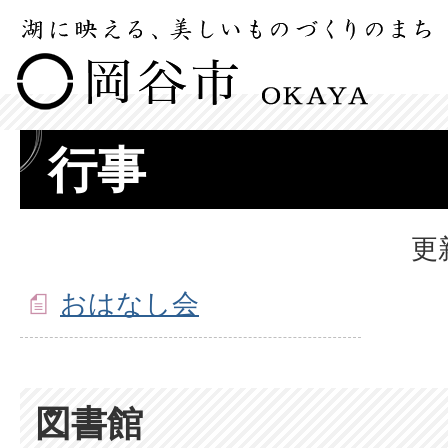
行事
更
おはなし会
図書館