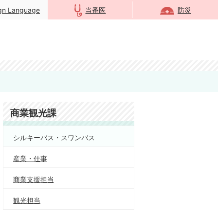
ign Language
当番医
防災
商業観光課
シルキーバス・スワンバス
産業・仕事
商業支援担当
観光担当