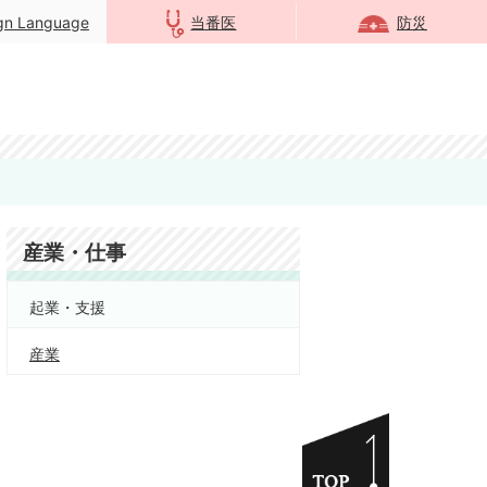
ign Language
当番医
防災
産業・仕事
起業・支援
産業