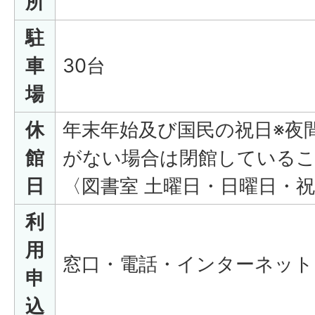
所
駐
車
30台
場
休
年末年始及び国民の祝日※夜
館
がない場合は閉館している
日
〈図書室 土曜日・日曜日・
利
用
窓口・電話・インターネット
申
込