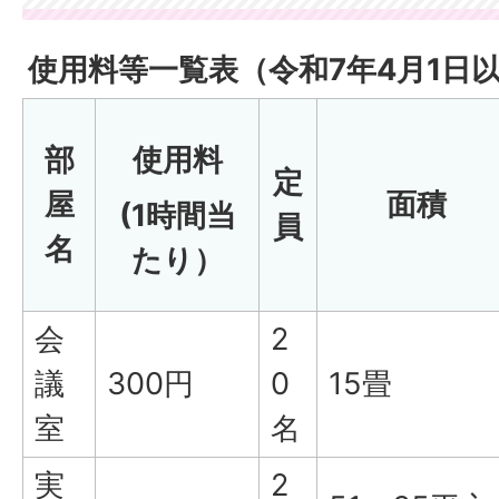
使用料等一覧表（令和7年4月1日
部
使用料
定
屋
面積
(1時間当
員
名
たり）
会
2
議
300円
0
15畳
室
名
実
2