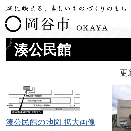
湊公民館
更
湊公民館の地図 拡大画像