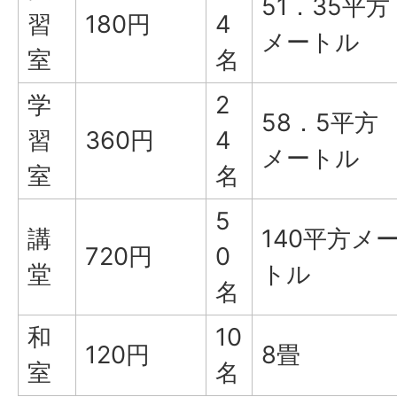
51．35平方
習
180円
4
メートル
室
名
学
2
58．5平方
習
360円
4
メートル
室
名
5
講
140平方メ
720円
0
堂
トル
名
和
10
120円
8畳
室
名