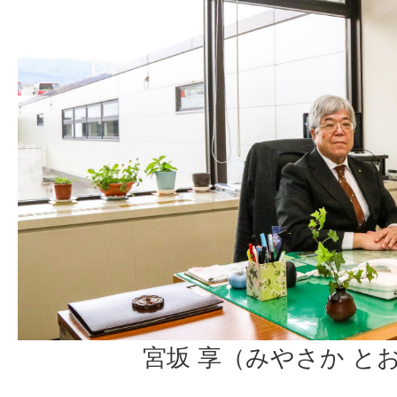
宮坂 享（みやさか と