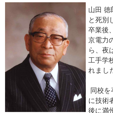
山田 
と死別
卒業後
京電力
ら、夜
工手学
れまし
同校を
に技術
後に満