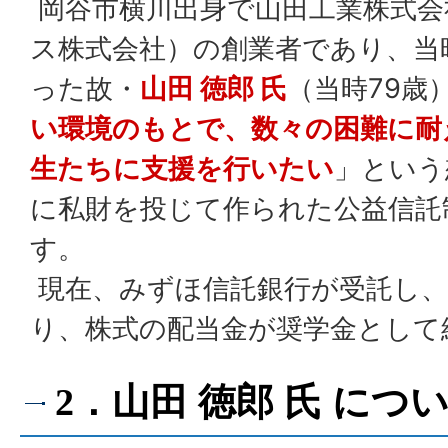
岡谷市横川出身で山田工業株式会
ス株式会社）の創業者であり、当
った故・
山田 徳郎 氏
（当時79歳
い環境のもとで、数々の困難に耐
生たちに支援を行いたい
」という
に私財を投じて作られた公益信託
す。
現在、みずほ信託銀行が受託し、
り、株式の配当金が奨学金として
2．山田 徳郎 氏 につ