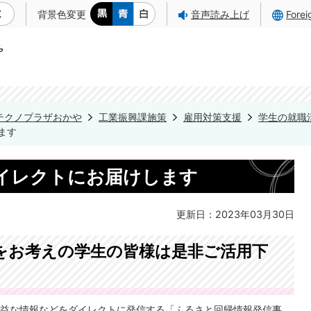
背景色変更
音声読み上げ
Fore
テクノプラザおかや
工業振興課施策
雇用対策支援
学生の就職
ます
イレクトにお届けします
更新日：2023年03月30日
をお考えの学生の皆様は是非ご活用下
益な情報などをダイレクトに発信する「ふるさと回帰情報発信事