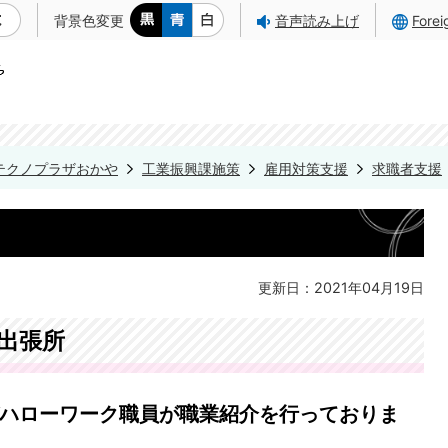
背景色変更
音声読み上げ
Fore
テクノプラザおかや
工業振興課施策
雇用対策支援
求職者支援
更新日：2021年04月19日
出張所
ハローワーク職員が職業紹介を行っておりま