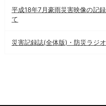
平成18年7月豪雨災害映像の記
て
災害記録誌(全体版)・防災ラジ