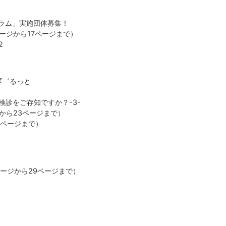
！
ーラム」実施団体募集！
ページから17ページまで）
2
区゛るっと
検診をご存知ですか？-3-
ジから23ページまで）
5ページまで）
ページから29ページまで）