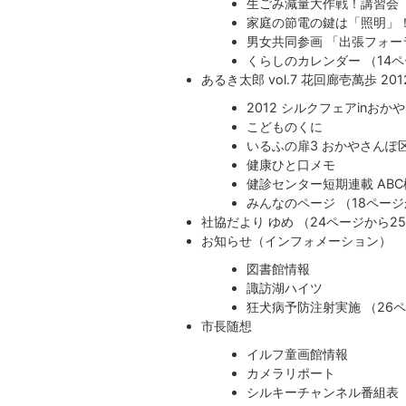
生ごみ減量大作戦！講習会
家庭の節電の鍵は「照明」
男女共同参画 「出張フォ
くらしのカレンダー （14
あるき太郎 vol.7 花回廊壱萬歩 201
2012 シルクフェアinおかや
こどものくに
いるふの扉3 おかやさんぽ
健康ひと口メモ
健診センター短期連載 ABC
みんなのページ （18ペー
社協だより ゆめ （24ページから2
お知らせ（インフォメーション）
図書館情報
諏訪湖ハイツ
狂犬病予防注射実施 （26
市長随想
イルフ童画館情報
カメラリポート
シルキーチャンネル番組表