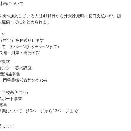
計画について
保険へ加入している人は4月1日から外来診療時の窓口支払いが、認
限度額までにとどめられます
て
いて
書（暫定）をお送りします
て （6ページから9ページまで）
 長地・川岸・湊公民館
プ教室
センター 春の講座
 受講生募集
館・岡谷美術考古館のあゆみ
小学校高学年期）
スポート事業
募集！
業について （10ページから13ページまで）
援します！