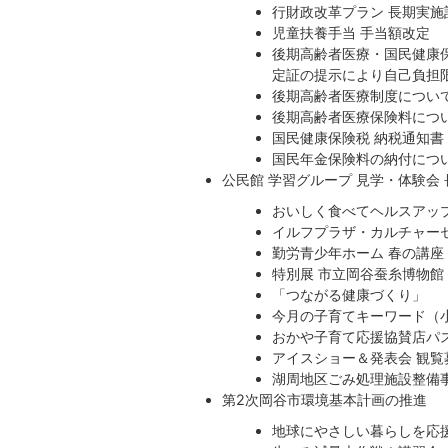
行財政改革プラン 長期実施
児童扶養手当 手当額改定
後期高齢者医療・国民健康
定証の提示により自己負担
後期高齢者医療制度につい
後期高齢者医療保険料につ
国民健康保険税 納税通知
国民年金保険料の納付につい
公民館 学習グループ 見学・体験会
おいしく食べてヘルスアッ
イルフプラザ・カルチャー
勤労青少年ホーム 春の講座
特別展 市立岡谷蚕糸博物
「つながる健康づくり」
今月の子育てキーワード（
おかや子育て応援協賛店パ
アイスショー＆発表会 観覧
湖周地区ごみ処理施設整備事
第2次岡谷市環境基本計画の推進
地球にやさしい暮らしを応