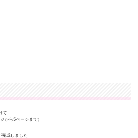
けて
ージから5ページまで）
が完成しました