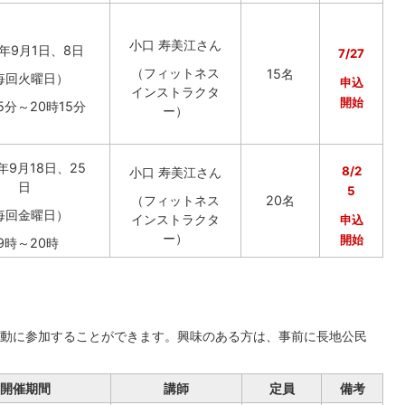
小口 寿美江さん
年9月1日、8日
7/27
（フィットネス
15名
毎回火曜日）
申込
インストラクタ
開始
15分～20時15分
ー）
年9月18日、25
8/2
小口 寿美江さん
日
5
（フィットネス
20名
毎回金曜日）
インストラクタ
申込
ー）
開始
9時～20時
動に参加することができます。興味のある方は、事前に長地公民
開催期間
講師
定員
備考