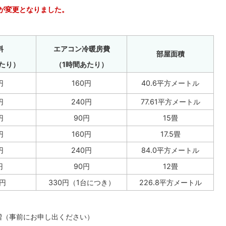
料が変更となりました。
料
エアコン冷暖房費
部屋面積
たり）
（1時間あたり）
円
160円
40.6平方メートル
円
240円
77.61平方メートル
円
90円
15畳
円
160円
17.5畳
円
240円
84.0平方メートル
円
90円
12畳
0円
330円（1台につき）
226.8平方メートル
増（事前にお申し出ください）