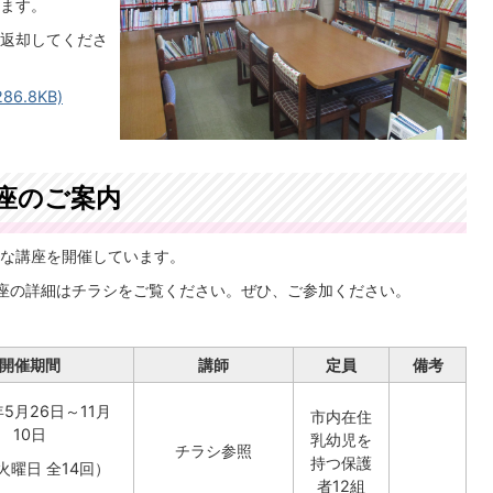
ます。
返却してくださ
6.8KB)
講座のご案内
な講座を開催しています。
座の詳細はチラシをご覧ください。ぜひ、ご参加ください。
開催期間
講師
定員
備考
5月26日～11月
市内在住
10日
乳幼児を
チラシ参照
持つ保護
火曜日 全14回）
者12組