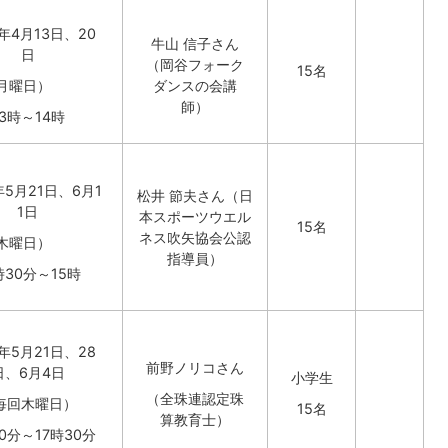
年4月13日、20
牛山 信子さん
日
（岡谷フォーク
15名
月曜日）
ダンスの会講
師）
13時～14時
5月21日、6月1
松井 節夫さん（日
1日
本スポーツウエル
15名
ネス吹矢協会公認
木曜日）
指導員）
時30分～15時
年5月21日、28
前野ノリコさん
日、6月4日
小学生
（全珠連認定珠
毎回木曜日）
15名
算教育士）
30分～17時30分