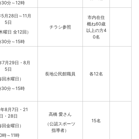
時30分～12時
5月28日～11月
市内在住
5日
概ね60歳
チラシ参照
以上の方4
木曜日 全12回）
0名
時30分～15時
年7月29日・8月
5日
長地公民館職員
各12名
毎回水曜日）
時30分～15時
年8月7日・21
高橋 愛さん
日・28日
15名
（公認スポーツ
毎回金曜日）
指導者）
10時～11時