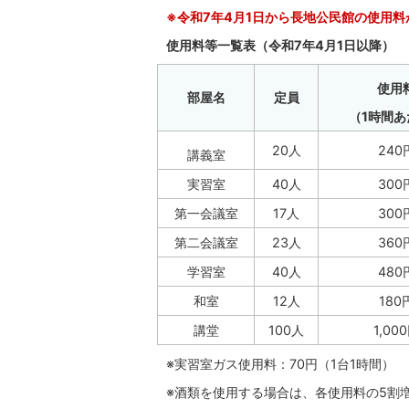
※令和7年4月1日から長地公民館の使用
使用料等一覧表（令和7年4月1日以降）
使用
部屋名
定員
（1時間あ
20人
240
講義室
実習室
40人
300
第一会議室
17人
300
第二会議室
23人
360
学習室
40人
480
和室
12人
180
講堂
100人
1,00
※実習室ガス使用料：70円（1台1時間）
※酒類を使用する場合は、各使用料の5割