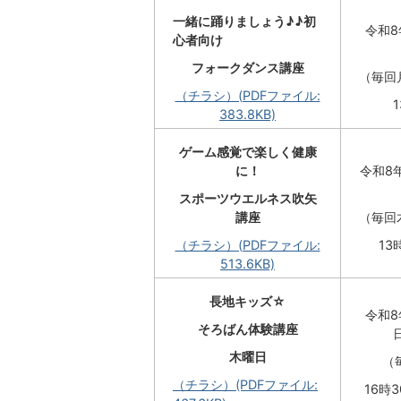
一緒に踊りましょう♪♪初
令和8
心者向け
フォークダンス講座
（毎回
（チラシ）(PDFファイル:
383.8KB)
ゲーム感覚で楽しく健康
に！
令和8年
スポーツウエルネス吹矢
講座
（毎回
（チラシ）(PDFファイル:
13
513.6KB)
長地キッズ☆
令和8
そろばん体験講座
木曜日
（
（チラシ）(PDFファイル:
16時