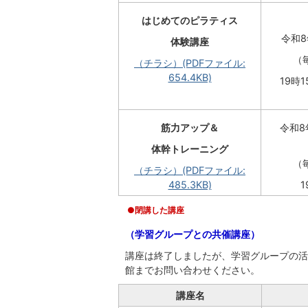
はじめてのピラティス
令和8
体験講座
（
（チラシ）(PDFファイル:
654.4KB)
19時
筋力アップ＆
令和8
体幹トレーニング
（
（チラシ）(PDFファイル:
485.3KB)
1
●閉講した講座
（学習グループとの共催講座）
講座は終了しましたが、学習グループの活
館までお問い合わせください。
講座名